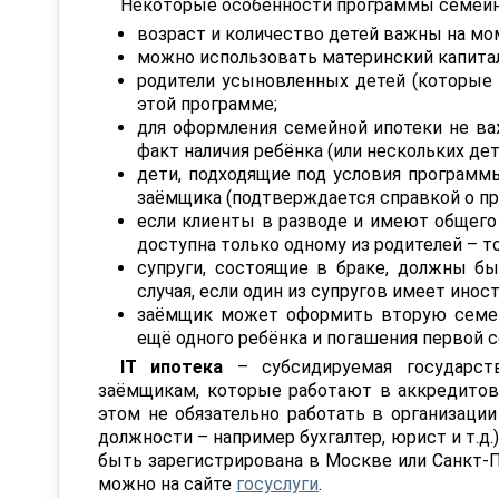
Некоторые особенности программы семейн
возраст и количество детей важны на мо
можно использовать материнский капитал
родители усыновленных детей (которые 
этой программе;
для оформления семейной ипотеки не ва
факт наличия ребёнка (или нескольких де
дети, подходящие под условия программ
заёмщика (подтверждается справкой о про
если клиенты в разводе и имеют общего 
доступна только одному из родителей – т
cупруги, состоящие в браке, должны б
случая, если один из супругов имеет инос
заёмщик может оформить вторую семейн
ещё одного ребёнка и погашения первой 
IT ипотека
– субсидируемая государств
заёмщикам, которые работают в аккредитов
этом не обязательно работать в организаци
должности – например бухгалтер, юрист и т.д.
быть зарегистрирована в Москве или Санкт-П
можно на сайте
госуслуги
.