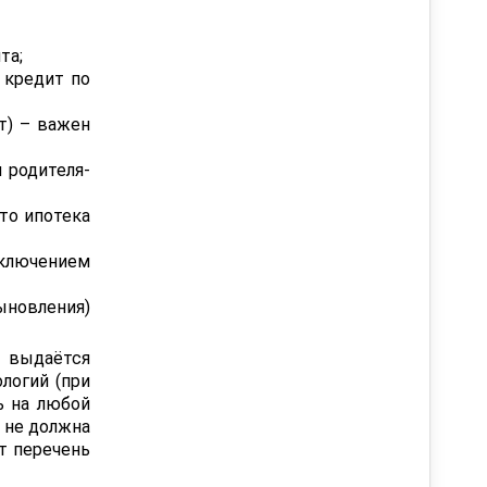
та;
 кредит по
т) – важен
 родителя-
то ипотека
сключением
ыновления)
 выдаётся
логий (при
ь на любой
и не должна
т перечень