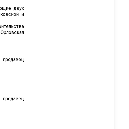
еющие двух
сковской и
оительства
 Орловская
о продавец
о продавец