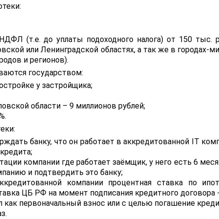
отеки:
НДФЛ (т.е. до уплаты подоходного налога) от 150 тыс. р
ской или Ленинградской областях, а так же в городах-ми
родов и регионов).
ваются государством:
остройке у застройщика;
овской области – 9 миллионов рублей;
%.
еки:
ждать банку, что он работает в аккредитованной IT комп
кредита;
тации компании где работает заёмщик, у него есть 6 мес
панию и подтвердить это банку;
ккредитованной компании процентная ставка по ипо
тавка ЦБ РФ на момент подписания кредитного договора +
 как первоначальный взнос или с целью погашение креди
з.