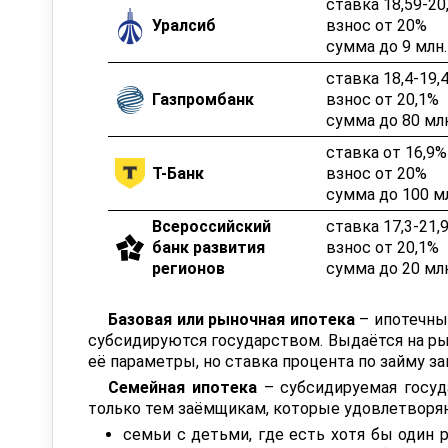
ставка 18,59-20
Уралсиб
взнос от 20%
сумма до 9 млн.
ставка 18,4-19,
Газпромбанк
взнос от 20,1%
сумма до 80 млн
ставка от 16,9%
Т-Банк
взнос от 20%
сумма до 100 м
Всероссийский
ставка 17,3-21,
банк развития
взнос от 20,1%
регионов
сумма до 20 млн
Базовая или рыночная ипотека
– ипотечны
субсидируются государством. Выдаётся на ры
её параметры, но ставка процента по займу з
Семейная ипотека
– субсидируемая госуд
только тем заёмщикам, которые удовлетворя
семьи с детьми, где есть хотя бы один р