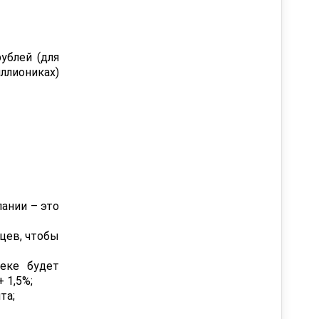
ублей (для
ллиониках)
ании – это
яцев, чтобы
теке будет
 1,5%;
та;