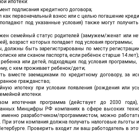
ой ипотеки:
мент подписания кредитного договора;
 как первоначальный взнос или с целью погашение креди
попадают под указанные условия) также могут получить
жен семейный статус родителей (замужем/женат или не
тей), возраст которых попадает под условия программы;
ы, должны быть зарегистрированы по месту регистрации
писке или сканом паспорта, если ребёнок старше 14 лет);
ребенка или детей, подходящих под условия программы, 
ому, с кем проживает ребенок/дети;
ыть вместе заемщиками по кредитному договору, за и
транное гражданство;
ую ипотеку при условии появления (рождения или ус
семейной ипотеки.
ом ипотечная программа (действует до 2030 года),
анных Минцифры РФ компаниях в сфере высоких техно
и именно разработчиком/программистом, можно работат
). При этом компания должна получать налоговые льготы 
етербурге. Проверить входит ли ваш работодатель в это