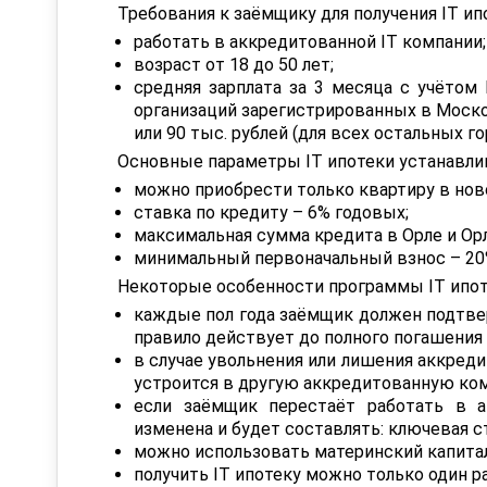
Требования к заёмщику для получения IT ип
работать в аккредитованной IT компании;
возраст от 18 до 50 лет;
средняя зарплата за 3 месяца с учётом 
организаций зарегистрированных в Москов
или 90 тыс. рублей (для всех остальных го
Основные параметры IT ипотеки устанавли
можно приобрести только квартиру в нов
ставка по кредиту – 6% годовых;
максимальная сумма кредита в Орле и Орл
минимальный первоначальный взнос – 20
Некоторые особенности программы IT ипот
каждые пол года заёмщик должен подтвер
правило действует до полного погашения 
в случае увольнения или лишения аккреди
устроится в другую аккредитованную ком
если заёмщик перестаёт работать в а
изменена и будет составлять: ключевая с
можно использовать материнский капитал
получить IT ипотеку можно только один ра