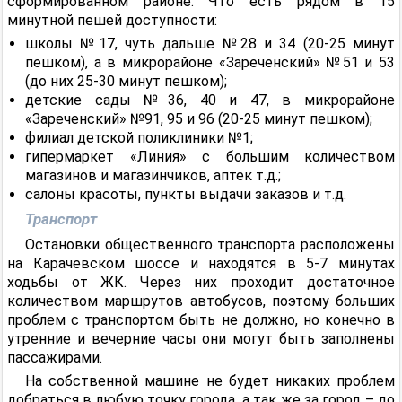
сформированном районе. Что есть рядом в 15
минутной пешей доступности:
школы №17, чуть дальше №28 и 34 (20-25 минут
пешком), а в микрорайоне «Зареченский» №51 и 53
(до них 25-30 минут пешком);
детские сады №36, 40 и 47, в микрорайоне
«Зареченский» №91, 95 и 96 (20-25 минут пешком);
филиал детской поликлиники №1;
гипермаркет «Линия» с большим количеством
магазинов и магазинчиков, аптек т.д.;
салоны красоты, пункты выдачи заказов и т.д.
Транспорт
Остановки общественного транспорта расположены
на Карачевском шоссе и находятся в 5-7 минутах
ходьбы от ЖК. Через них проходит достаточное
количеством маршрутов автобусов, поэтому больших
проблем с транспортом быть не должно, но конечно в
утренние и вечерние часы они могут быть заполнены
пассажирами.
На собственной машине не будет никаких проблем
добраться в любую точку города, а так же за город – до