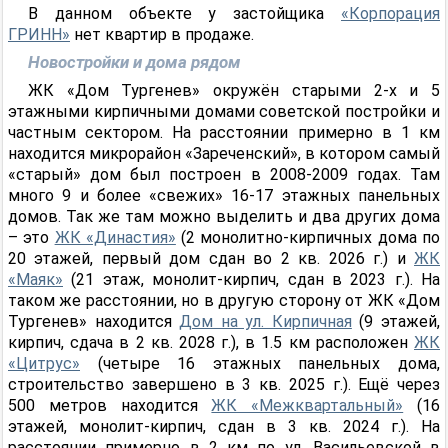
В данном объекте у застойщика
«Корпорация
ГРИНН»
нет квартир в продаже.
Новостройки и дома рядом
ЖК «Дом Тургенев» окружён старыми 2-х и 5
этажными кирпичными домами советской постройки и
частным сектором. На расстоянии примерно в 1 км
находится микрорайон «Зареченский», в котором самый
«старый» дом был построен в 2008-2009 годах. Там
много 9 и более «свежих» 16-17 этажных панельных
домов. Так же там можно выделить и два других дома
– это
ЖК «Династия»
(2 монолитно-кирпичных дома по
20 этажей, первый дом сдан во 2 кв. 2026 г.) и
ЖК
«Маяк»
(21 этаж, монолит-кирпич, сдан в 2023 г.). На
таком же расстоянии, но в другую сторону от ЖК «Дом
Тургенев» находится
Дом на ул. Кирпичная
(9 этажей,
кирпич, сдача в 2 кв. 2028 г.), в 1.5 км расположен
ЖК
«Цитрус»
(четыре 16 этажных панельных дома,
строительство завершено в 3 кв. 2025 г.). Ещё через
500 метров находится
ЖК «Межквартальный»
(16
этажей, монолит-кирпич, сдан в 3 кв. 2024 г.). На
расстоянии примерно в 2 км по ул. Васильевской в