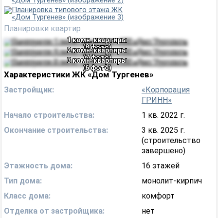
Планировки квартир
1 комн. квартиры
(8 фото)
2 комн. квартиры
(7 фото)
3 комн. квартиры
(6 фото)
Характеристики ЖК «Дом Тургенев»
Застройщик:
«Корпорация
ГРИНН»
Начало строительства:
1 кв. 2022 г.
Окончание строительства:
3 кв. 2025 г.
(строительство
завершено)
Этажность дома:
16 этажей
Тип дома:
монолит-кирпич
Класс дома:
комфорт
Отделка от застройщика:
нет