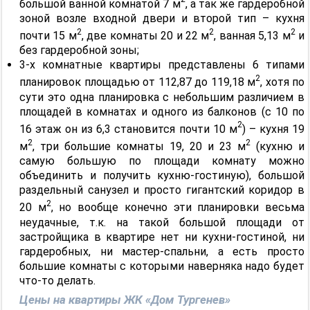
большой ванной комнатой 7 м
, а так же гардеробной
зоной возле входной двери и второй тип – кухня
2
2
2
почти 15 м
, две комнаты 20 и 22 м
, ванная 5,13 м
и
без гардеробной зоны;
3-х комнатные квартиры представлены 6 типами
2
планировок площадью от 112,87 до 119,18 м
, хотя по
сути это одна планировка с небольшим различием в
площадей в комнатах и одного из балконов (с 10 по
2
16 этаж он из 6,3 становится почти 10 м
) – кухня 19
2
2
м
, три большие комнаты 19, 20 и 23 м
(кухню и
самую большую по площади комнату можно
объединить и получить кухню-гостиную), большой
раздельный санузел и просто гигантский коридор в
2
20 м
, но вообще конечно эти планировки весьма
неудачные, т.к. на такой большой площади от
застройщика в квартире нет ни кухни-гостиной, ни
гардеробных, ни мастер-спальни, а есть просто
большие комнаты с которыми наверняка надо будет
что-то делать.
Цены на квартиры ЖК «Дом Тургенев»