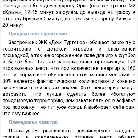
выезда на объездную дорогу Орла (она же трасса М2
«Крым») 12-15 минут за рулём, до выезда на трассу в
сторону Брянска 5 минут, до трассы в сторону Калуги –
20 минут.
Придомовая территория
Застройщик ЖК «Дом Тургенев» обещает закрытую
территорию с детской игровой и спортивной
площадкой, а так же огороженное поле для игр в футбол
и баскетбол. Так же запланирована организация 173
парковочных мест, что при количестве квартир в 160
шт. и нормативе обеспеченности машиноместами в
30% является фантастическим количеством и конечно
заслуживает всяческих похвал. Хотя некоторые могут
возразить, что лучше сделать более «богатую»
придомовую территорию, чем закатывать её в асфальт
под парковку – но тут уже каждый выбирает себе сам,
что ему важнее.
Планировки квартир
Планируется реализовать дизайнерские входные
группы и современную отделку мест общего