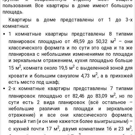
пользования. Все квартиры в доме имеют большую
площадь.
Квартиры в доме представлены от 1 до 3-х
комнатных:
1 комнатные квартиры представлены 8 типами
2
планировок площадью от 49,59 до 50,32 м
– они
классического формата и по сути это одна и та же
планировка с небольшими изменениями по площади
и зеркальным отражением, кухня площадью больше
2
2
15 м
, комната около 19,5 м
с выделенной зоной для
2
кровати и большим санузлом 4,73 м
, а в прихожей
есть место под шкаф;
2-х комнатные квартиры представлены 7 типами
2
планировок площадью от 82,46 до 83,09 м
, но по
сути есть 2 вида планировок (всё остальное –
небольшие различия в площади и зеркальное
отражение) и все они классического формата,
первый тип (и он мне кажется более выигрышным) –
2
2
с кухней почти 17 м
, двумя комнатами 16 и 23 м
,
2